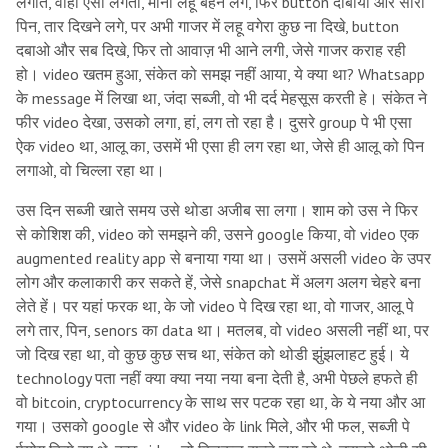
लगाते, वाहां एसा लगता, मानो लहू बहने लगे, फिर button दाबाया और सारी
पिन, तार दिखने लगे, पर अभी गाजर में लहू वगेरा कुछ ना दिखे, button
दबाओ और सब दिखे, फिर तो आवाज़ भी आने लगी, जेसे गाजर कराह रही
हो। video खतम हुआ, संकेत को समझ नहीं आया, ये क्या था? Whatsapp
के message में लिखा था, जंदा सब्जी, वो भी दर्द मेहसूस करती हे। संकेत ने
फीर video देखा, उसको लगा, हां, लग तो रहा है। दुसरे group पे भी एसा
ऐक video था, आलू का, उसमें भी एसा ही लग रहा था, जेसे ही आलू को पिन
लगाओ, वो चिल्ला रहा था।
उस दिन सब्जी खाते समय उसे थोडा अजीब सा लगा। शाम को उस ने फिर
से कोशिश की, video को समझने की, उसने google किया, वो video एक
augmented reality app से बनाया गया था। उसमें असली video के उपर
लोग और कलाकारी कर सकते हें, जेसे snapchat में अलग अलग चेहरे बना
लेते हें। पर यहां फरक था, के जो video पे दिख रहा था, वो गाजर, आलू पे
लगे तार, पिन, senors का data था। मतलब, वो video असली नहीं था, पर
जो दिख रहा था, वो कुछ कुछ सच था, संकेत को थोडी झुंझलाहट हुई। ये
technology पता नहीं क्या क्या नया नया बना देती है, अभी पेछले हफते ही
वो bitcoin, cryptocurrency के साथ सर पटक रहा था, के ये नया और आ
गया। उसको google से और video के link मिले, और भी फल, सब्जी पे