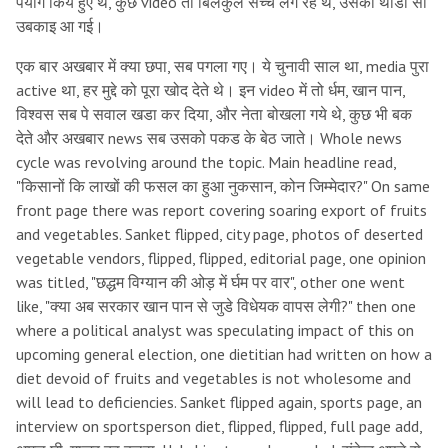
र्पयोग किये हुए थे, कुछ video तो बिलकुल सच्चे लग रहे थे, उसको थोडी सी
उबकाइ आ गई।
एक बार अखबार में क्या छपा, सब पगला गए। ये चुनावी साल था, media पुरा
active था, हर मुद्दे को पूरा खोद देते थे। इन video में तो र्धम, खान पान,
विश्वस सब पे सवाल खडा कर दिया, और नेता बोखला गये थे, कुछ भी बक
देते और अखबार news सब उसको पकड के बेठ जाते। Whole news
cycle was revolving around the topic. Main headline read,
"किसानों कि लाखों की फसल का हुआ नुकसान, कोन जिम्मेदार?" On same
front page there was report covering soaring export of fruits
and vegetables. Sanket flipped, city page, photos of deserted
vegetable vendors, flipped, flipped, editorial page, one opinion
was titled, "छद्धम विग्यान की ओड़ में र्घम पर वार", other one went
like, "क्या अब सरकार खान पान से जुडे विधे‌यक वापस लेगी?" then one
where a political analyst was speculating impact of this on
upcoming general election, one dietitian had written on how a
diet devoid of fruits and vegetables is not wholesome and
will lead to deficiencies. Sanket flipped again, sports page, an
interview on sportsperson diet, flipped, flipped, full page add,