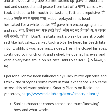
and as sweet as a grape. Sanket looked up, gave a reluctant
nod and snapped small peace from tail of a गाजर, carrot. He
took it close to his mouth, to taste it, felt a bit repulsive, वो
video उसके सर में वापस चला, video replayed in his head,
hesitated for a while, seller भाई gave him encouraging smile
and said, यार, हिचको मत, एक हफ्ते पेहले, लोग भर भर ले जाते थे, ये गाजर
नहीं बदली, वही है। Don't hesitate, just a week before, it would
sell like hot cake… Sanket took a bite, he heard his teeth bite
into it, ohhh, it was nice, juicy, sweet, fresh, he closed his eyes,
continued to munch on it and sighed. He opened his eyes, and
with a very wide smile on his face, said to seller भाई, 5 किलो, 5
Kg.
I personally have been influenced by Black mirror episodes and
I think the story has some roots in that experience. Also came
across this relevant podcast, Smarty Plants on Radio Lab
yesterday,
http://www.radiolab.org/story/smarty-plants/
Sanket character comes across too much "knowing"
how and what works.