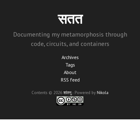
Skip
to
सतत
main
content
Documenting my metamorphosis through
code, circuits, and containers
Archives
Tags
About
RSS feed
Contents © 2026
शांतनु
- Powered by
Nikola