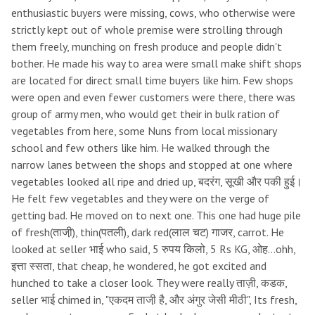
enthusiastic buyers were missing, cows, who otherwise were
strictly kept out of whole premise were strolling through
them freely, munching on fresh produce and people didn't
bother. He made his way to area were small make shift shops
are located for direct small time buyers like him. Few shops
were open and even fewer customers were there, there was
group of army men, who would get their in bulk ration of
vegetables from here, some Nuns from local missionary
school and few others like him. He walked through the
narrow lanes between the shops and stopped at one where
vegetables looked all ripe and dried up, बदरंग, सूखी और पकी हुई।
He felt few vegetables and they were on the verge of
getting bad. He moved on to next one. This one had huge pile
of fresh(ताजी़), thin(पतली), dark red(लाल चट) गाजर, carrot. He
looked at seller भाई who said, 5 रुपय किलो, 5 Rs KG, ओह…ohh,
इत्ता स्सता, that cheap, he wondered, he got excited and
hunched to take a closer look. They were really ताज़ी, कडक,
seller भाई chimed in, "एकदम ताजी़ है, और अंगुर जेसी मीठी", Its fresh,