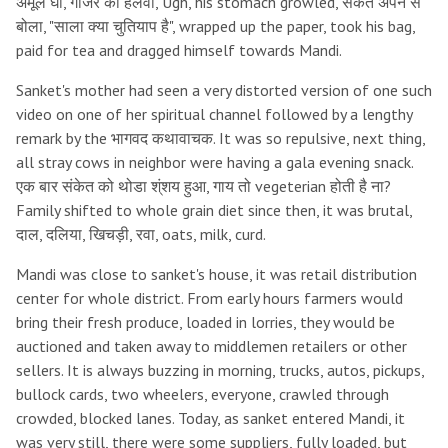
अमूल घी, गाजर का हलवा, Ugh, his stomach growled, संकेत अपने से
बोला, "साला क्या चुतियाप है", wrapped up the paper, took his bag,
paid for tea and dragged himself towards Mandi.
Sanket's mother had seen a very distorted version of one such
video on one of her spiritual channel followed by a lengthy
remark by the भागवद कथावाचक. It was so repulsive, next thing,
all stray cows in neighbor were having a gala evening snack.
एक बार संकेत को थोडा श्ंशय हुआ, गाय तो vegeterian होती है ना?
Family shifted to whole grain diet since then, it was brutal,
दाल, दलिया, खिचड़ी, रवा, oats, milk, curd.
Mandi was close to sanket's house, it was retail distribution
center for whole district. From early hours farmers would
bring their fresh produce, loaded in lorries, they would be
auctioned and taken away to middlemen retailers or other
sellers. It is always buzzing in morning, trucks, autos, pickups,
bullock cards, two wheelers, everyone, crawled through
crowded, blocked lanes. Today, as sanket entered Mandi, it
was very still, there were some suppliers, fully loaded, but